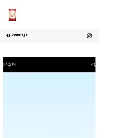
Grace Massotherapie
A Natural Way to Heal
4388088252
部落格